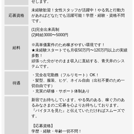
せします。
未経験歓迎！女性スタッフが活躍中！やる気と行動力
応募資格
があればどなたでも活躍可能！学歴・経験・資格不問
です。
(1)完全出来高制
(2)時給3000〜5000円
※高単価案件のため稼ぎやすい環境です！
給料
★未経験スタートでも月収50万円〜120万円以上の実績
多数！
頑張った分がそのまま収入に直結する、青天井のシス
テムです。
・完全在宅勤務（フルリモート）OK！
・髪型、服装、ヒゲ、ネイル自由（出社不要のため一
待遇
切自由です）
・充実の研修・サポート体制あり
新宿でお待ちしています。やる気のある、稼ぐ力のあ
るみなさまのご応募を心よりお待ちしております。
『バイタスを見た』と伝えていただければスムーズで
す。
【応募資格】
学歴・経験・年齢一切不問！