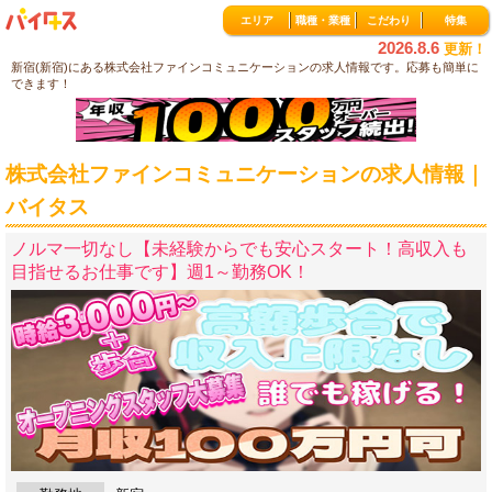
エリア
職種・業種
こだわり
特集
2026.8.6
更新！
新宿(新宿)にある株式会社ファインコミュニケーションの求人情報です。応募も簡単に
できます！
株式会社ファインコミュニケーションの求人情報｜
バイタス
ノルマ一切なし【未経験からでも安心スタート！高収入も
目指せるお仕事です】週1～勤務OK！