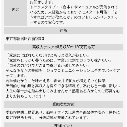
お任せします。
トークスクリプト（台本）やマニュアルが完備されて
内容
いるため、未経験からでもすぐにスタート可能！「ど
うすればアポが取れるか」のコツもしっかりレクチャ
ーするので安心です。
住所
東京都新宿区西新宿3-3
高収入テレアポ!月収50〜120万円も可
「家族にはばれたくないけどもっと収入が欲しい」
「家族をしっかり養うために、本業とは別でガッツリ稼ぎたい」
「自分の力だけでどこまで稼げるか試してみたい」
そんなあなたの挑戦を、ジョブコミュニケーションは全力でバックア
ップします。
高単価だからこそ味わえる、青天井で収入が増えていく快感。
圧倒的な自由度と高収入を両立できる環境で、私たちと一緒に新しい
人生の第一歩を踏み出してみませんか？熱意ある方からのご応募を心
よりお待ちしています！
受動喫煙対策
受動喫煙防止措置あり。勤務オフィスは屋内全面禁煙で安心！屋外に
指定喫煙所を設け、分煙環境が整備されています。
PRポイント