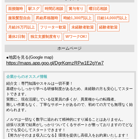
面接随時
駅スグ
時間応相談
賞与有り
曜日応相談
服装髪型自由
昇給昇格随時
時給1,300円以上
日給14,000円以上
月給26万円以上
フリーター歓迎
未経験者歓迎
経験者歓迎
週休2日制
独立支援制度有り
WワークOK!
ホームページ
●地図を見る(Google map)
https://maps.app.goo.gl/DgrKqmzRPw1E2gYw7
企業からのオススメ情報
紹介文：専門知識やスキルは一切不要！
基礎からしっかり学べる研修制度があるため、未経験の方も安心してスター
トできます。
実際に、現在活躍している従業員の多くが、異業種からの転職者。
難しい作業もなく、丁寧なサポートがあるので、初めての方でも無理なく始
められます。
ノルマは一切なく数字に追われて精神的にすり減ることはありません。
頑張り次第で結果がしっかりついてくるサポートが整っておりますのでどな
たでも安心してスタートできます！
【努力がそのまま収入になる】環境を提供し高収入をお約束いたします！