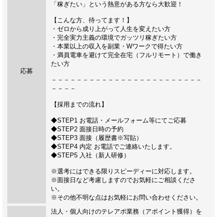
「稼ぎたい」という熱意がある方なら大歓迎！
【こんな方、待ってます！】
・ゼロから成り上がって人生を変えたい方
・完全実力主義の環境でガッツリ稼ぎたい方
・本業以上の収入を副業・Wワークで得たい方
・満員電車を避けて完全在宅（フルリモート）で働き
たい方
応募
－－－－－－－－－－－－－－－－－－－－－－－－
－－－－
【採用までの流れ】
◆STEP1 お電話・メールフォーム等にてご応募
◆STEP2 面接日時の予約
◆STEP3 面接（履歴書※写貼）
◆STEP4 内定 お電話でご連絡いたします。
◆STEP5 入社（新人研修）
※選考にはできる限りスピーディーに対応します。
※面接日など考慮しますのでお気軽にご相談くださ
い。
※その他不明な点はお気軽にお問い合わせください。
法人・個人向けのテレアポ業務（アポイント獲得）を