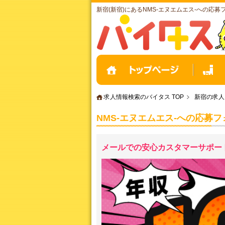
新宿(新宿)にあるNMS‐エヌエムエス-への応
求人情報検索のバイタス TOP
新宿の求人
NMS‐エヌエムエス-への応募
メールでの安心カスタマーサポート!