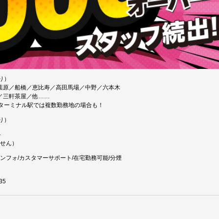
り）
葉原／船橋／恵比寿／高田馬場／中野／六本木
／三軒茶屋／他……
要ターミナル駅では複数勤務地の場合も！
り）
ト
ません）
ンフォ/カスタマーサポート/在宅勤務可能/分煙
35