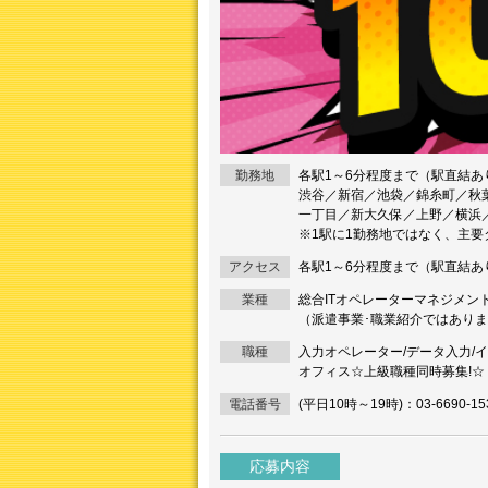
勤務地
各駅1～6分程度まで（駅直結あ
渋谷／新宿／池袋／錦糸町／秋
一丁目／新大久保／上野／横浜
※1駅に1勤務地ではなく、主
アクセス
各駅1～6分程度まで（駅直結あ
業種
総合ITオペレーターマネジメン
（派遣事業･職業紹介ではあり
職種
入力オペレーター/データ入力/イ
オフィス☆上級職種同時募集!☆
電話番号
(平日10時～19時)：03-6690-15
応募内容