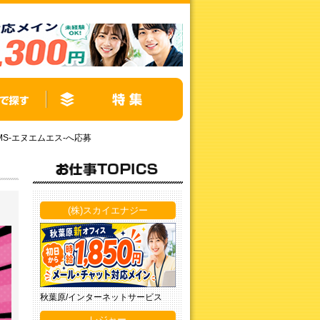
MS‐エヌエムエス-へ応募
(株)スカイエナジー
秋葉原/インターネットサービス
レジャー